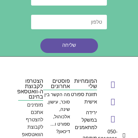
שליחה
המומחיות
פוסטים
הצטרפו
שלי
אחרונים
לקבוצת
ה-וואטסאפ
תזונת ספורט
מה הקשר בין
בחינם
אישית
סוכר, עישון,
מזמינים
שינה,
אתכם
ירידה
אלכוהול,
להצטרף
במשקל
ספורט ו…
לקבוצת
למתאמנים
דיכאון?
050-
הוואטסאפ