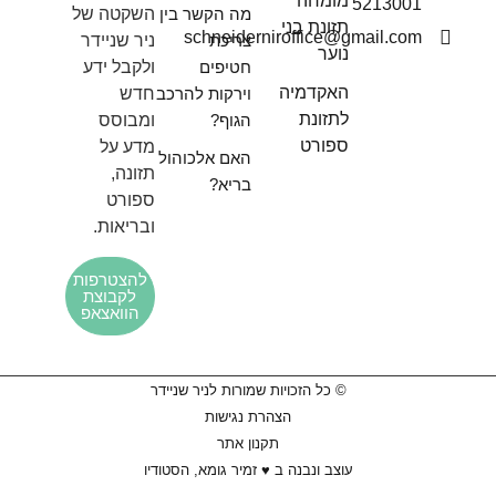
מומחה
5213001
מה הקשר בין
השקטה של
תזונת בני
schneiderniroffice@gmail.com
צריכת
ניר שניידר
נוער
חטיפים
ולקבל ידע
האקדמיה
וירקות להרכב
חדש
לתזונת
הגוף?
ומבוסס
ספורט
מדע על
האם אלכוהול
תזונה,
בריא?
ספורט
ובריאות.
להצטרפות
לקבוצת
הוואצאפ
© כל הזכויות שמורות לניר שניידר
הצהרת נגישות
תקנון אתר
עוצב ונבנה ב ♥︎ זמיר גומא, הסטודיו