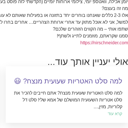
יומן אכילה, וואטספ יומי, צילומי ארוחות יומיים (הקדשתי לזה פוסט ב
מה זה בעצם?
אלו 2-3 כללים שאנחנו בוחרים יחד בתזונה או בפעילות שאותם לא עוברים..כמובן כללים הגיוניים בריאים וברי השגה!
למשל, אני לא אוכל מתוק עד אחרי ארוחת הצהריים… אחרים בחרו לא 
שתפו אותי – מה הקווים הזוהרים שלכם?
סמנו שקראתם, מוזמנים לתייג ולשתף!
https://nirschneider.com
אולי יעניין אותך עוד...
למה סלט האטריות שעועית מנצח? 😃
למה סלט האטריות שעועית מנצח? אתם חייבים להכיר את
סלט אטריות השעועית המושלם של אמא שלי! סלט דל
קלוריות, מזין,…
קרא עוד