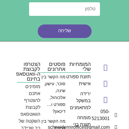
שליחה
המומחיות
פוסטים
הצטרפו
שלי
אחרונים
לקבוצת
ה-וואטסאפ
תזונת ספורט
מה הקשר בין
בחינם
אישית
סוכר, עישון,
מזמינים
שינה,
אתכם
ירידה
אלכוהול,
להצטרף
במשקל
ספורט ו…
לקבוצת
למתאמנים
דיכאון?
050-
הוואטסאפ
מומחה
5213001
מה הקשר בין
השקטה של
תזונת בני
schneiderniroffice@gmail.com
צריכת
ניר שניידר