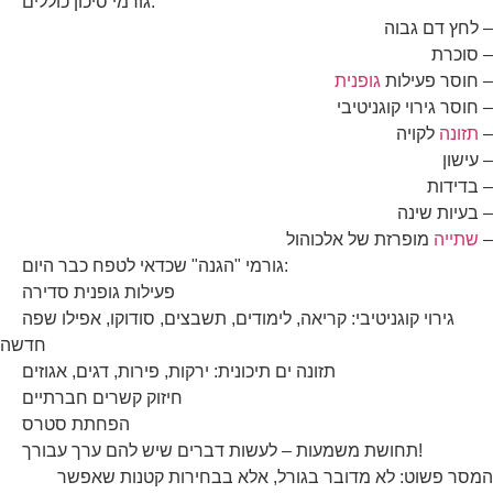
גורמי סיכון כוללים:
– לחץ דם גבוה
– סוכרת
– חוסר פעילות
גופנית
– חוסר גירוי קוגניטיבי
–
תזונה
לקויה
– עישון
– בדידות
– בעיות שינה
–
שתייה
מופרזת של אלכוהול
גורמי "הגנה" שכדאי לטפח כבר היום:
פעילות גופנית סדירה
גירוי קוגניטיבי: קריאה, לימודים, תשבצים, סודוקו, אפילו שפה
חדשה
תזונה ים תיכונית: ירקות, פירות, דגים, אגוזים
חיזוק קשרים חברתיים
הפחתת סטרס
תחושת משמעות – לעשות דברים שיש להם ערך עבורך!
המסר פשוט: לא מדובר בגורל, אלא בבחירות קטנות שאפשר