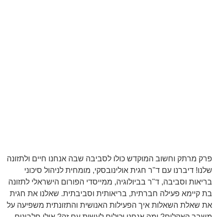
פרק מרתק וחשוב המוקדש כולו לסביבה שבה אנחנו חיים ולתזונה
שלנו! דיברנו עם ד"ר חגית אולינובסקי, מומחית לניהול סיכוני
בריאות וסביבה, ד"ר בביולוגיה, ממייסדי הפורום הישראלי לתזונה
בת קיימא פעילה חברתית, בריאותית וסביבתית. שאלנו את חגית
את שאלת השאלות איך הפעילות האנושית והתזונתית משפיעה על
משבר האקלים? ומה אנחנו יכולים לעשות עם זה? אילו חלבונים