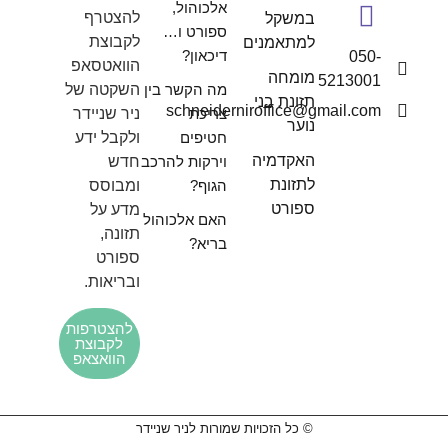
אלכוהול,
להצטרף
במשקל
ספורט ו…
לקבוצת
למתאמנים
דיכאון?
050-
הוואטסאפ
מומחה
5213001
מה הקשר בין
השקטה של
תזונת בני
schneiderniroffice@gmail.com
צריכת
ניר שניידר
נוער
חטיפים
ולקבל ידע
האקדמיה
וירקות להרכב
חדש
לתזונת
הגוף?
ומבוסס
ספורט
מדע על
האם אלכוהול
תזונה,
בריא?
ספורט
ובריאות.
להצטרפות
לקבוצת
הוואצאפ
© כל הזכויות שמורות לניר שניידר