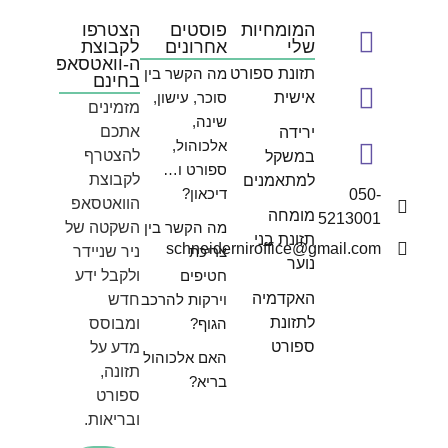
המומחיות
פוסטים
הצטרפו
שלי
אחרונים
לקבוצת
ה-וואטסאפ
תזונת ספורט
מה הקשר בין
בחינם
אישית
סוכר, עישון,
מזמינים
שינה,
אתכם
ירידה
אלכוהול,
להצטרף
במשקל
ספורט ו…
לקבוצת
למתאמנים
דיכאון?
050-
הוואטסאפ
מומחה
5213001
מה הקשר בין
השקטה של
תזונת בני
schneiderniroffice@gmail.com
צריכת
ניר שניידר
נוער
חטיפים
ולקבל ידע
האקדמיה
וירקות להרכב
חדש
לתזונת
הגוף?
ומבוסס
ספורט
מדע על
האם אלכוהול
תזונה,
בריא?
ספורט
ובריאות.