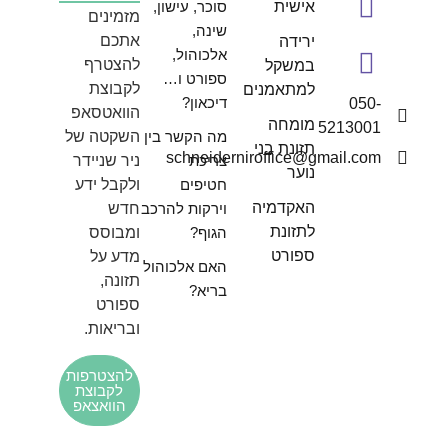
אישית
סוכר, עישון,
מזמינים
שינה,
אתכם
ירידה
אלכוהול,
להצטרף
במשקל
ספורט ו…
לקבוצת
למתאמנים
דיכאון?
050-
הוואטסאפ
מומחה
5213001
מה הקשר בין
השקטה של
תזונת בני
schneiderniroffice@gmail.com
צריכת
ניר שניידר
נוער
חטיפים
ולקבל ידע
האקדמיה
וירקות להרכב
חדש
לתזונת
הגוף?
ומבוסס
ספורט
מדע על
האם אלכוהול
תזונה,
בריא?
ספורט
ובריאות.
להצטרפות
לקבוצת
הוואצאפ