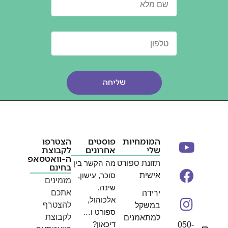
שליחה
המומחיות
פוסטים
הצטרפו
שלי
אחרונים
לקבוצת
ה-וואטסאפ
תזונת ספורט
מה הקשר בין
בחינם
אישית
סוכר, עישון,
מזמינים
שינה,
אתכם
ירידה
אלכוהול,
להצטרף
במשקל
ספורט ו…
לקבוצת
למתאמנים
דיכאון?
050-