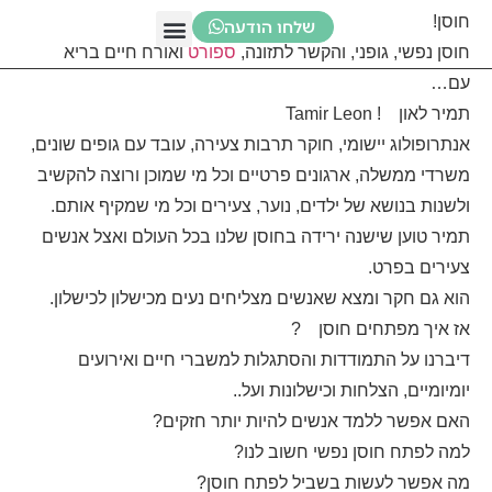
חוסן!
שלחו הודעה
חוסן נפשי, גופני, והקשר לתזונה,
ספורט
ואורח חיים בריא
מערכת זימון תורים
תזונת ספורט
האקדמיה לתזונת ספורט
ירידה במשקל
תזונת ספורט לבני נוער
עם…
תמיר לאון
! Tamir Leon
אנתרופולוג יישומי, חוקר תרבות צעירה, עובד עם גופים שונים,
משרדי ממשלה, ארגונים פרטיים וכל מי שמוכן ורוצה להקשיב
ולשנות בנושא של ילדים, נוער, צעירים וכל מי שמקיף אותם.
תמיר טוען שישנה ירידה בחוסן שלנו בכל העולם ואצל אנשים
צעירים בפרט.
הוא גם חקר ומצא שאנשים מצליחים נעים מכישלון לכישלון.
אז איך מפתחים חוסן
?
דיברנו על התמודדות והסתגלות למשברי חיים ואירועים
יומיומיים, הצלחות וכישלונות ועל..
האם אפשר ללמד אנשים להיות יותר חזקים?
למה לפתח חוסן נפשי חשוב לנו?
מה אפשר לעשות בשביל לפתח חוסן?