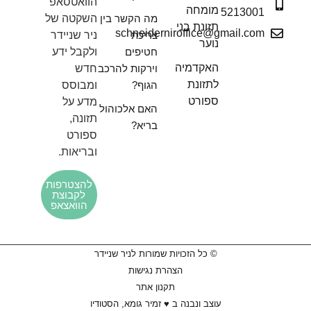
הוואטסאפ
מומחה
5213001
מה הקשר בין
השקטה של
תזונת בני
schneiderniroffice@gmail.com
צריכת
ניר שניידר
נוער
חטיפים
ולקבל ידע
האקדמיה
וירקות להרכב
חדש
לתזונת
הגוף?
ומבוסס
ספורט
מדע על
האם אלכוהול
תזונה,
בריא?
ספורט
ובריאות.
להצטרפות
לקבוצת
הוואצאפ
© כל הזכויות שמורות לניר שניידר
הצהרת נגישות
תקנון אתר
עוצב ונבנה ב ♥︎ זמיר גומא, הסטודיו