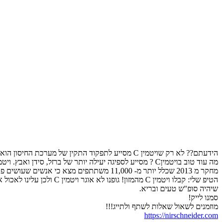
הידעתם?? לא רק שויטמין C מסייע לתפקוד התקין של מערכת החיסון הוא כנראה גם מסייע בקיצור תקופת ההחלמה!
מה עוד טוב בויטמיןC ? מסייע לספיגה יעילה יותר של ברזל, סידן ואבץ. ויטמין C עוזר לגוף לייצר נוגדנים, תורם לפעילות של תאי דם לבנים ונוגד חימצון!
מחקר מ 2013 שכלל יותר מ- 11,000 משתתפים מצא כי אנשים שעושים פעילות אקסטרימית כמו רצי מרתון, סקי תחרותי ולוחמים
הטיפ שלי: קבלו ויטמין C מהמזון! גופנו לא אוגר ויטמין C ולכן עלינו לאכול אותו כל יום – מומלץ לאכול את המזונות המכילים אותו טריים (תפוזים, פלפל אדום) והכי חשוב בסמוך לזמן החיתוך שלהם!
שיהיה סופ"ש טעים ובריא.
סמנו לייק!
מוזמנים לשאול שאלות לשתף ולתייג!!!
https://nirschneider.com