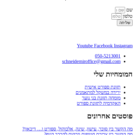
שם
טלפון
שליחה
Youtube
Facebook
Instagram
050-5213001
schneiderniroffice@gmail.com
המומחיות שלי
תזונת ספורט אישית
ירידה במשקל למתאמנים
מומחה תזונת בני נוער
האקדמיה לתזונת ספורט
פוסטים אחרונים
מה הקשר בין סוכר, עישון, שינה, אלכוהול, ספורט ו… דיכאון?
מה הקשר בין צריכת חטיפים וירקות להרכב הגוף?