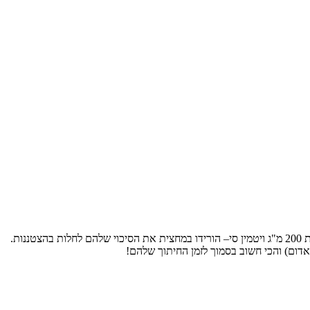
צטננות.