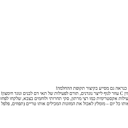
בצבא, שלקחו לפחות 200 מ"ג ויטמין סי– הורידו במחצית את הסיכוי שלהם לחלות בה