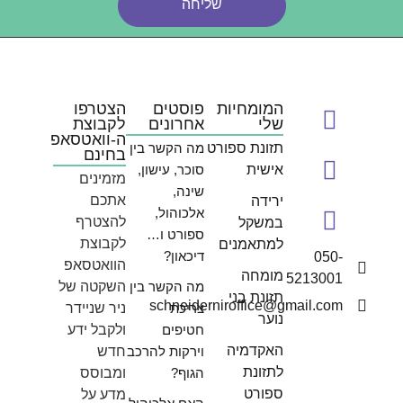
שליחה
המומחיות
פוסטים
הצטרפו
שלי
אחרונים
לקבוצת
ה-וואטסאפ
תזונת ספורט
מה הקשר בין
בחינם
אישית
סוכר, עישון,
מזמינים
שינה,
אתכם
ירידה
אלכוהול,
להצטרף
במשקל
ספורט ו…
לקבוצת
למתאמנים
דיכאון?
050-
הוואטסאפ
מומחה
5213001
מה הקשר בין
השקטה של
תזונת בני
schneiderniroffice@gmail.com
צריכת
ניר שניידר
נוער
חטיפים
ולקבל ידע
האקדמיה
וירקות להרכב
חדש
לתזונת
הגוף?
ומבוסס
ספורט
מדע על