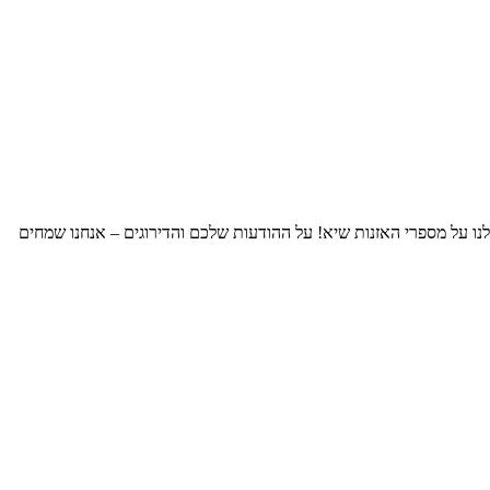
והיחיד- גיא שלמון! Guy Shalmon לפני הכול תודה רבה לכל המאזינים שלנו על מספרי האזנות שיא! על ההודעות שלכם והדירוגים – אנחנו שמחים