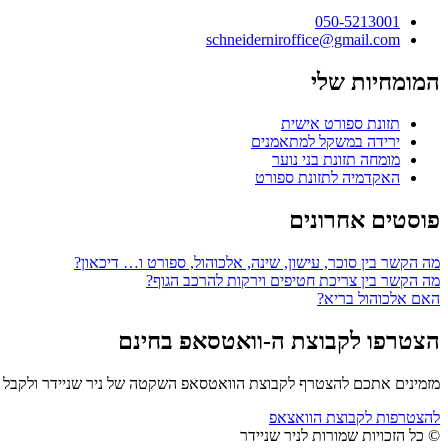
050-5213001
schneiderniroffice@gmail.com
המומחיות שלי
תזונת ספורט אישית
ירידה במשקל למתאמנים
מומחה תזונת בני נוער
האקדמיה לתזונת ספורט
פוסטים אחרונים
מה הקשר בין סוכר, עישון, שינה, אלכוהול, ספורט ו… דיכאון?
מה הקשר בין צריכת חטיפים וירקות להרכב הגוף?
האם אלכוהול בריא?
הצטרפו לקבוצת ה-וואטסאפ בחינם
מזמינים אתכם להצטרף לקבוצת הוואטסאפ השקטה של ניר שניידר ולקבל יד
להצטרפות לקבוצת הוואצאפ
© כל הזכויות שמורות לניר שניידר