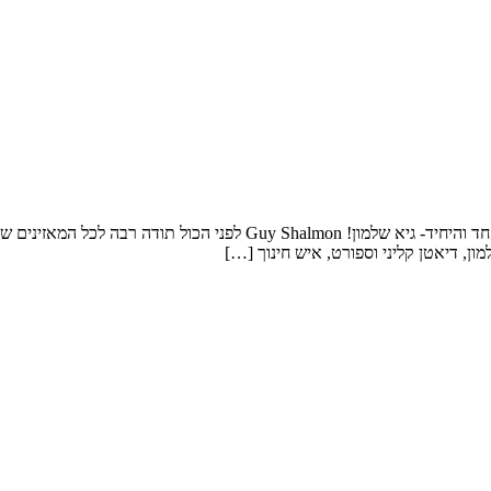
פרק חדש ומלא ידע חשוב לכולנו ב"מדברים תזונה וספורט", והפעם עם האחד 