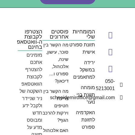
המומחיות
פוסטים
הצטרפו
שלי
אחרונים
לקבוצת
ה-וואטסאפ
תזונת ספורט
מה הקשר בין
בחינם
אישית
סוכר, עישון,
מזמינים
שינה,
אתכם
ירידה
אלכוהול,
להצטרף
במשקל
ספורט ו…
לקבוצת
למתאמנים
דיכאון?
050-
הוואטסאפ
מומחה
5213001
מה הקשר בין
השקטה של
תזונת בני
schneiderniroffice@gmail.com
צריכת
ניר שניידר
נוער
חטיפים
ולקבל ידע
האקדמיה
וירקות להרכב
חדש
לתזונת
הגוף?
ומבוסס
ספורט
מדע על
האם אלכוהול
תזונה,