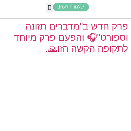
שלחו הודעה
מערכת זימון תורים
תזונת ספורט
האקדמיה לתזונת ספורט
ירידה במשקל
תזונת ספורט לבני נוער
פרק חדש ב"מדברים תזונה
וספורט"🎧 והפעם פרק מיוחד
לתקופה הקשה הזו🙏.