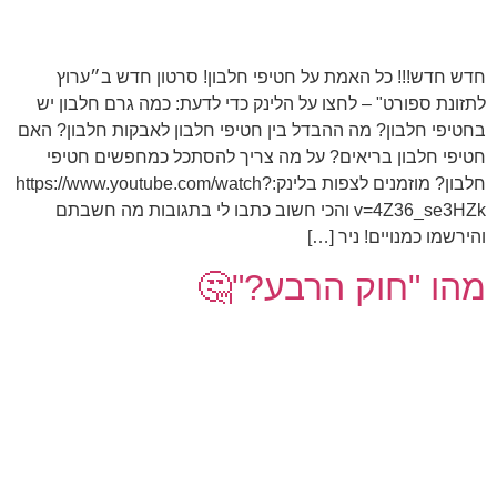
חדש חדש!!! כל האמת על חטיפי חלבון! סרטון חדש ב״ערוץ
לתזונת ספורט" – לחצו על הלינק כדי לדעת: כמה גרם חלבון יש
בחטיפי חלבון? מה ההבדל בין חטיפי חלבון לאבקות חלבון? האם
חטיפי חלבון בריאים? על מה צריך להסתכל כמחפשים חטיפי
חלבון? מוזמנים לצפות בלינק:https://www.youtube.com/watch?
v=4Z36_se3HZk והכי חשוב כתבו לי בתגובות מה חשבתם
והירשמו כמנויים! ניר […]
מהו "חוק הרבע?"🤔