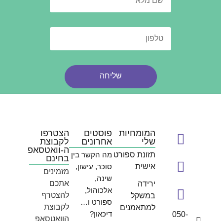
שליחה
המומחיות
פוסטים
הצטרפו
שלי
אחרונים
לקבוצת
ה-וואטסאפ
תזונת ספורט
מה הקשר בין
בחינם
אישית
סוכר, עישון,
מזמינים
שינה,
אתכם
ירידה
אלכוהול,
להצטרף
במשקל
ספורט ו…
לקבוצת
למתאמנים
דיכאון?
050-
הוואטסאפ