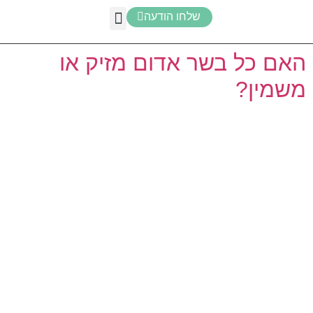
שלחו הודעה
מערכת זימון תורים
תזונת ספורט
האקדמיה לתזונת ספורט
ירידה במשקל
תזונת ספורט לבני נוער
האם כל בשר אדום מזיק או
משמין?