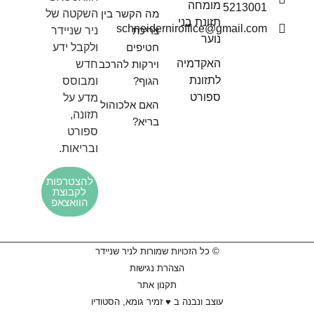
מומחה
5213001
מה הקשר בין
השקטה של
תזונת בני
schneiderniroffice@gmail.com
צריכת
ניר שניידר
נוער
חטיפים
ולקבל ידע
האקדמיה
וירקות להרכב
חדש
לתזונת
הגוף?
ומבוסס
ספורט
מדע על
האם אלכוהול
תזונה,
בריא?
ספורט
ובריאות.
להצטרפות
לקבוצת
הוואצאפ
© כל הזכויות שמורות לניר שניידר
הצהרת נגישות
תקנון אתר
עוצב ונבנה ב ♥︎ זמיר גומא, הסטודיו