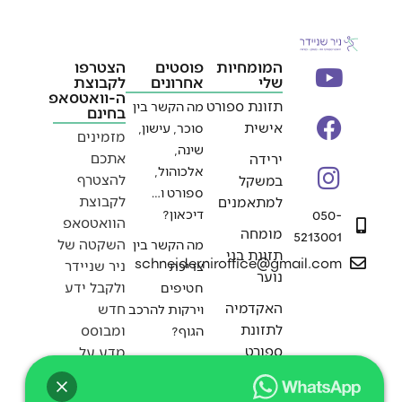
המומחיות
פוסטים
הצטרפו
שלי
אחרונים
לקבוצת
ה-וואטסאפ
תזונת ספורט
מה הקשר בין
בחינם
אישית
סוכר, עישון,
מזמינים
שינה,
אתכם
ירידה
אלכוהול,
להצטרף
במשקל
ספורט ו…
לקבוצת
למתאמנים
050-
דיכאון?
הוואטסאפ
מומחה
5213001
השקטה של
מה הקשר בין
תזונת בני
schneiderniroffice@gmail.com
ניר שניידר
צריכת
נוער
ולקבל ידע
חטיפים
האקדמיה
חדש
וירקות להרכב
לתזונת
ומבוסס
הגוף?
ספורט
מדע על
האם אלכוהול
תזונה,
בריא?
ספורט