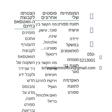
המומחיות
פוסטים
הצטרפו
שלי
אחרונים
לקבוצת
ה-וואטסאפ
תזונת ספורט
מה הקשר בין
בחינם
אישית
סוכר, עישון,
מזמינים
שינה,
אתכם
ירידה
אלכוהול,
להצטרף
במשקל
ספורט ו…
לקבוצת
למתאמנים
דיכאון?
050-
הוואטסאפ
מומחה
5213001
מה הקשר בין
השקטה של
תזונת בני
schneiderniroffice@gmail.com
צריכת
ניר שניידר
נוער
חטיפים
ולקבל ידע
האקדמיה
וירקות להרכב
חדש
לתזונת
הגוף?
ומבוסס
ספורט
מדע על
האם אלכוהול
תזונה,
בריא?
ספורט
ובריאות.